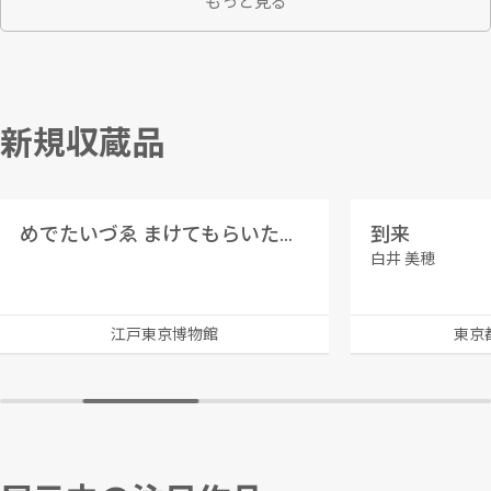
もっと見る
新規収蔵品
めでたいづゑ まけてもらいたい 大隅榑板
到来
白井 美穂
江戸東京博物館
東京