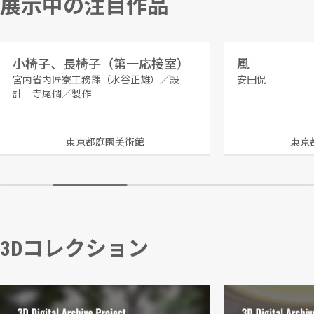
展示中の注目作品
小椅子、長椅子（第一応接室）
風
宮内省内匠寮工務課（水谷正雄）／設
安田侃
計 寺尾僴／製作
東京都庭園美術館
東京
3Dコレクション