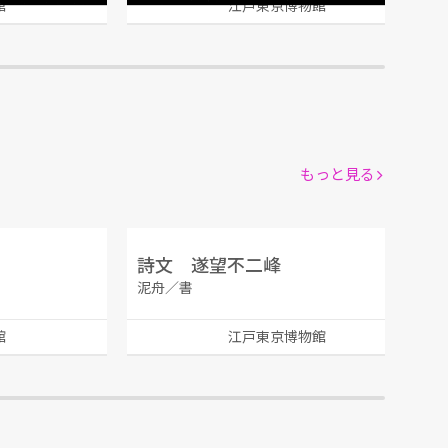
館
江戸東京博物館
もっと見る
詩文 遂望不二峰
泥舟／書
館
江戸東京博物館