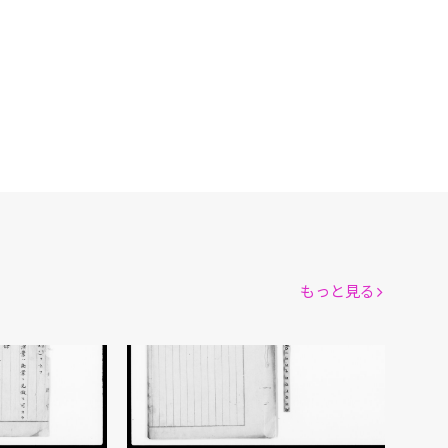
もっと見る
行政裁判法
司法省/著