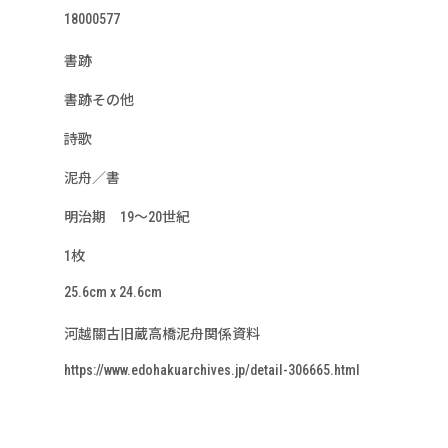
18000577
書跡
書跡その他
詩歌
泥舟／書
明治期 19～20世紀
1枚
25.6cm x 24.6cm
河越關古旧蔵高橋泥舟関係資料
https://www.edohakuarchives.jp/detail-306665.html