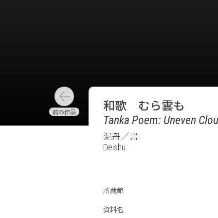
和歌 むら雲も
Tanka Poem: Uneven Cloud
泥舟／書
Deishu
所蔵館
資料名