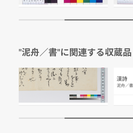
江戸東京博物館
"泥舟／書"に関連する収蔵品
書 貧乏神御託宣
漢詩 
泥舟／書
泥舟／
江戸東京博物館