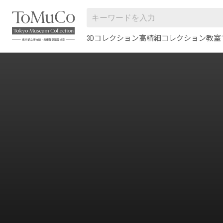
3Dコレクション
高精細コレクション
教室