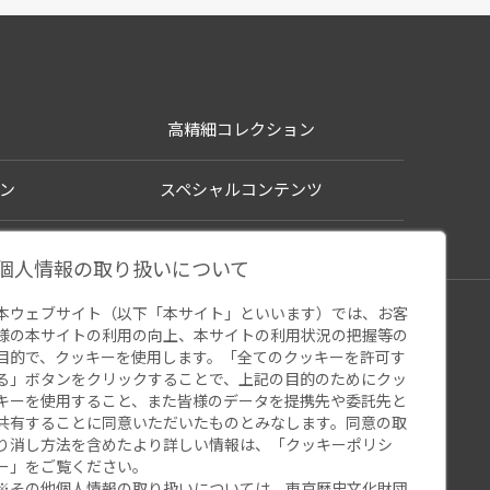
高精細コレクション
ン
スペシャルコンテンツ
個人情報の取り扱いについて
本ウェブサイト（以下「本サイト」といいます）では、お客
シー
様の本サイトの利用の向上、本サイトの利用状況の把握等の
ウェブアクセシビリティ
関連サイト
目的で、クッキーを使用します。「全てのクッキーを許可す
る」ボタンをクリックすることで、上記の目的のためにクッ
キーを使用すること、また皆様のデータを提携先や委託先と
共有することに同意いただいたものとみなします。同意の取
り消し方法を含めたより詳しい情報は、「
クッキーポリシ
ー
」をご覧ください。
※その他個人情報の取り扱いについては、
東京歴史文化財団