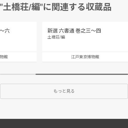
"土橋荘/編"に関連する収蔵品
五～六
新選 六書通 巻之三～四
土橋荘/編
物館
江戸東京博物館
もっと見る