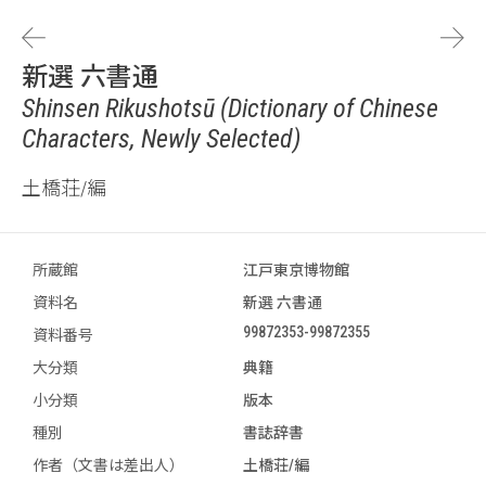
新選 六書通
Shinsen Rikushotsū (Dictionary of Chinese
Characters, Newly Selected)
土橋荘/編
所蔵館
江戸東京博物館
資料名
新選 六書通
99872353-99872355
資料番号
大分類
典籍
小分類
版本
種別
書誌辞書
作者（文書は差出人）
土橋荘/編