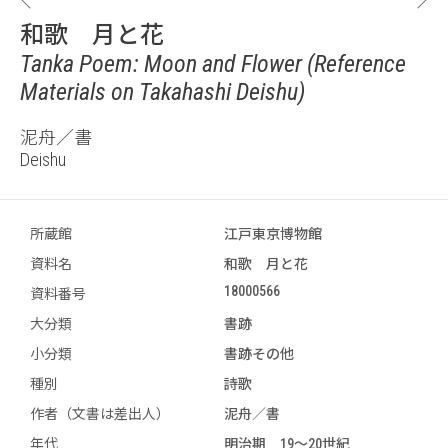
和歌 月と花
Tanka Poem: Moon and Flower (Reference
Materials on Takahashi Deishu)
泥舟／書
Deishu
所蔵館
江戸東京博物館
資料名
和歌 月と花
18000566
資料番号
大分類
書跡
小分類
書跡その他
種別
詩歌
作者（文書は差出人）
泥舟／書
年代
明治期 19～20世紀