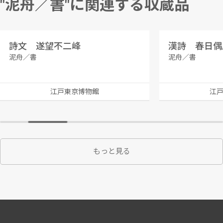
"泥舟／書"に関連する収蔵品
詩文 遂望不二峰
漢詩 春日偶
泥舟／書
泥舟／書
江戸東京博物館
江
もっと見る