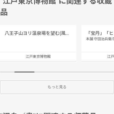
"江戸東京博物館"に関連する収蔵
品
八王子山ヨリ温泉場を望む(風景絵葉書)
「宝丹」「ヒ
本舗 守田治兵衛/
江戸東京博物館
江
もっと見る