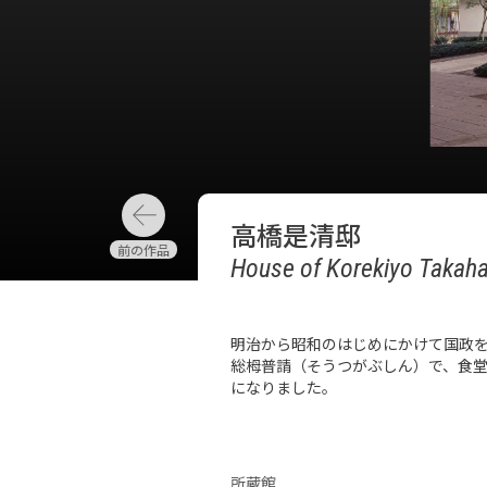
高橋是清邸
House of Korekiyo Takaha
明治から昭和のはじめにかけて国政
総栂普請（そうつがぶしん）で、食堂の
になりました。
所蔵館