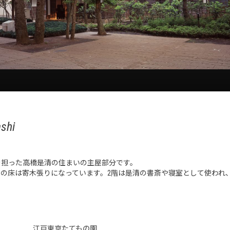
shi
を担った高橋是清の住まいの主屋部分です。
床は寄木張りになっています。2階は是清の書斎や寝室として使われ、19
江戸東京たてもの園