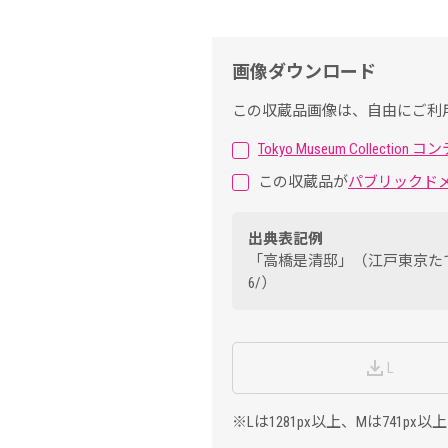
画像ダウンロード
この収蔵品画像は、自由にご利
Tokyo Museum Collec
この収蔵品が
パブリックド
出典表記例
「高橋是清邸」（江戸東京たてもの園）出典： T
6/）
L
※Lは1281px以上、Mは741p