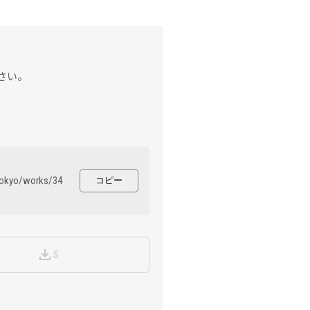
さい。
yo/works/34
コピー
S