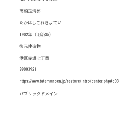
高橋是清邸
たかはしこれきよてい
1902年（明治35）
復元建造物
港区赤坂七丁目
89003921
https://www.tatemonoen.jp/restore/intro/center.php#c03
パブリックドメイン