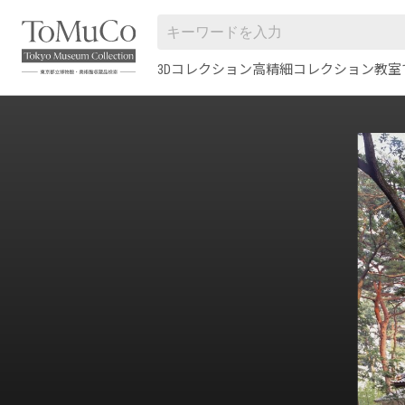
3Dコレクション
高精細コレクション
教室