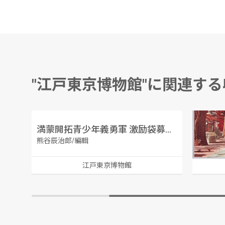
"江戸東京博物館"に関連す
満蒙開拓青少年義勇軍 激励袋募集報告書
大京都
熊谷辰治郎/編輯
江戸東京博物館