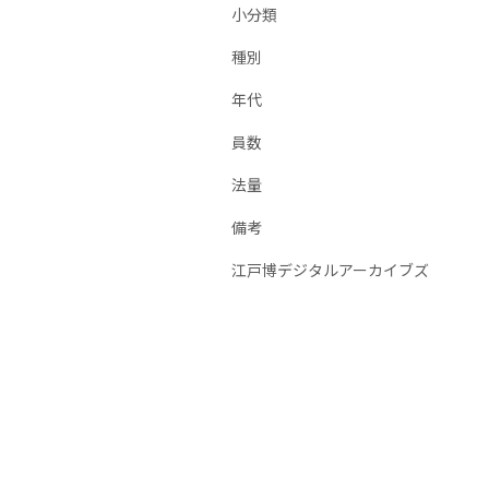
小分類
種別
年代
員数
法量
備考
江戸博デジタルアーカイブズ