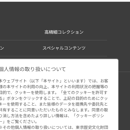
高精細コレクション
ン
スペシャルコンテンツ
個人情報の取り扱いについて
本ウェブサイト（以下「本サイト」といいます）では、お客
シー
様の本サイトの利用の向上、本サイトの利用状況の把握等の
ウェブアクセシビリティ
関連サイト
目的で、クッキーを使用します。「全てのクッキーを許可す
る」ボタンをクリックすることで、上記の目的のためにクッ
キーを使用すること、また皆様のデータを提携先や委託先と
共有することに同意いただいたものとみなします。同意の取
り消し方法を含めたより詳しい情報は、「
クッキーポリシ
ー
」をご覧ください。
※その他個人情報の取り扱いについては、
東京歴史文化財団