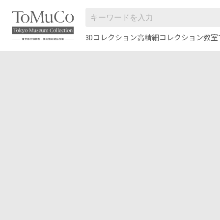
3Dコレクション
高精細コレクション
教室