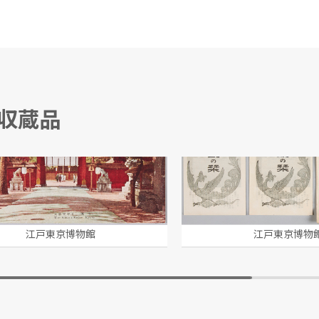
る収蔵品
十六景絵葉書
明治神宮絵葉書 袋
江戸東京博物館
江戸東京博物