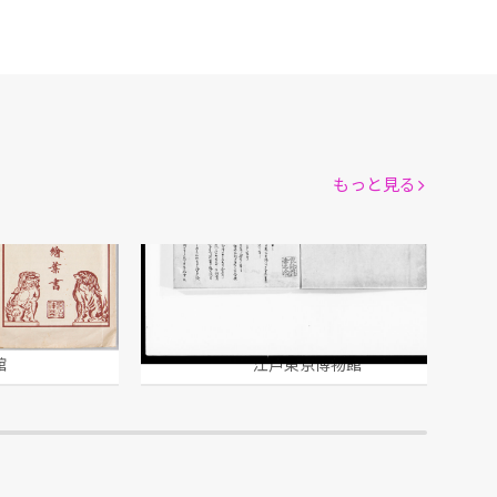
もっと見る
新張紙 坤
館
江戸東京博物館