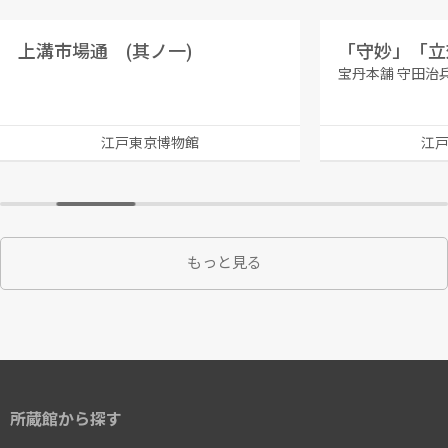
上溝市場通 (其ノ一)
「守妙」「立
宝丹本舗 守田治
江戸東京博物館
江
もっと見る
所蔵館から探す