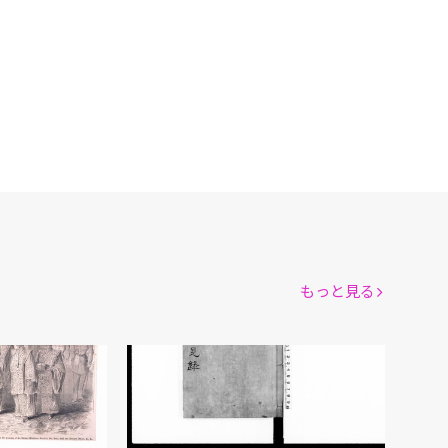
もっと見る
Japan and the Japanese(日本と日本人)(Frank Leslie’s Illustrated Newspaper(1860年))
献白布告菅見録
松堂先生/著