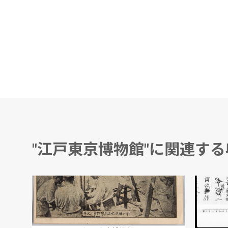
"江戸東京博物館"に関連す
ムーラン・ルージュ 第144回公演番組
明治四十三年八月大洪水
某通知