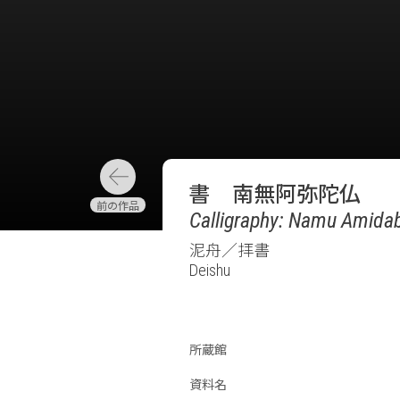
書 南無阿弥陀仏
Calligraphy: Namu Amidab
泥舟／拝書
Deishu
所蔵館
資料名