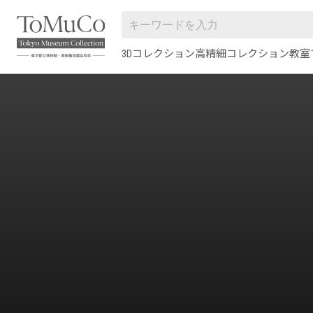
3Dコレクション
高精細コレクション
教室