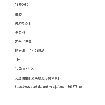
18000690
書跡
書跡その他
その他
泥舟／拝書
明治期 19～20世紀
1枚
15.2cm x 4.0cm
河越關古旧蔵高橋泥舟関係資料
https://www.edohakuarchives.jp/detail-306778.html