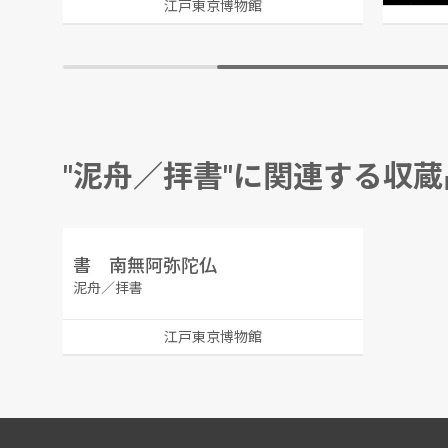
江戸東京博物館
"泥舟／拝書"に関連する収蔵
書 南無阿弥陀仏
泥舟／拝書
江戸東京博物館