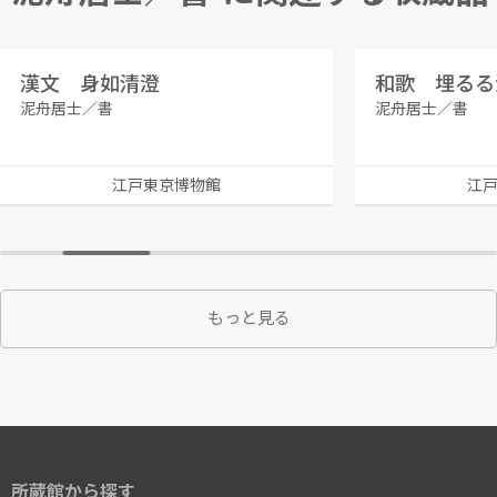
漢文 身如清澄
泥舟居士／書
泥舟居士／書
江戸東京博物館
江
もっと見る
所蔵館から探す