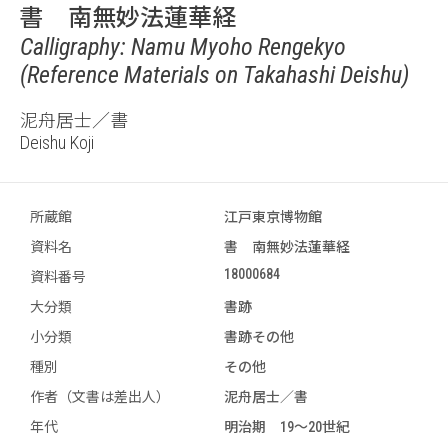
書 南無妙法蓮華経
Calligraphy: Namu Myoho Rengekyo
(Reference Materials on Takahashi Deishu)
泥舟居士／書
Deishu Koji
所蔵館
江戸東京博物館
資料名
書 南無妙法蓮華経
18000684
資料番号
大分類
書跡
小分類
書跡その他
種別
その他
作者（文書は差出人）
泥舟居士／書
年代
明治期 19～20世紀