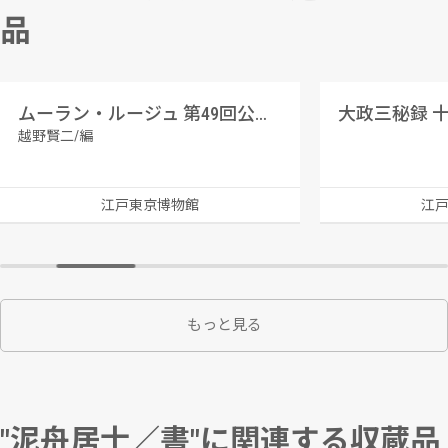
品
ムーラン・ルージュ 第49回公演番組
大政三秘録 
越野賢二/編
江戸東京博物館
江
もっと見る
"泥舟居士／書"に関連する収蔵品