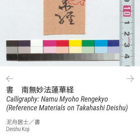
書 南無妙法蓮華経
Calligraphy: Namu Myoho Rengekyo
(Reference Materials on Takahashi Deishu)
泥舟居士／書
Deishu Koji