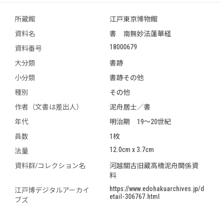
所蔵館
江戸東京博物館
資料名
書 南無妙法蓮華経
18000679
資料番号
大分類
書跡
小分類
書跡その他
種別
その他
作者（文書は差出人）
泥舟居士／書
年代
明治期 19～20世紀
員数
1枚
12.0cm x 3.7cm
法量
資料群/コレクション名
河越關古旧蔵高橋泥舟関係資
料
https://www.edohakuarchives.jp/d
江戸博デジタルアーカイ
etail-306767.html
ブズ