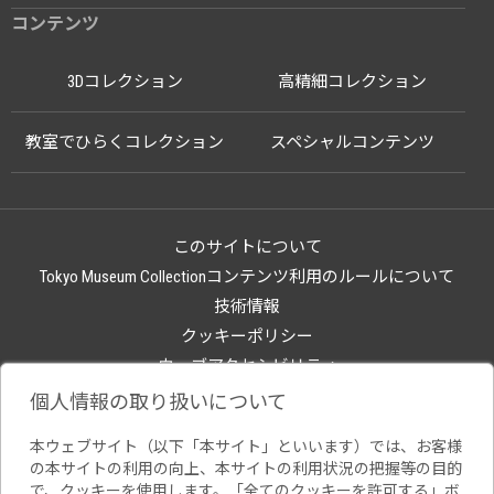
コンテンツ
3Dコレクション
高精細コレクション
教室でひらくコレクション
スペシャルコンテンツ
このサイトについて
Tokyo Museum Collectionコンテンツ利用のルールについて
技術情報
クッキーポリシー
ウェブアクセシビリティ
関連サイト
個人情報の取り扱いについて
本ウェブサイト（以下「本サイト」といいます）では、お客様
の本サイトの利用の向上、本サイトの利用状況の把握等の目的
で、クッキーを使用します。「全てのクッキーを許可する」ボ