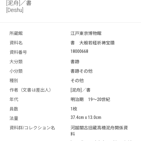
[泥舟]／書
[Deishu]
所蔵館
江戸東京博物館
資料名
書 大般若経祈祷宝牘
18000668
資料番号
大分類
書跡
小分類
書跡その他
種別
その他
作者（文書は差出人）
[泥舟]／書
年代
明治期 19～20世紀
員数
1枚
37.4cm x 13.0cm
法量
資料群/コレクション名
河越關古旧蔵高橋泥舟関係資
料