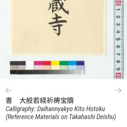
書 大般若経祈祷宝牘
Calligraphy: Daihannyakyo Kito Hotoku
(Reference Materials on Takahashi Deishu)