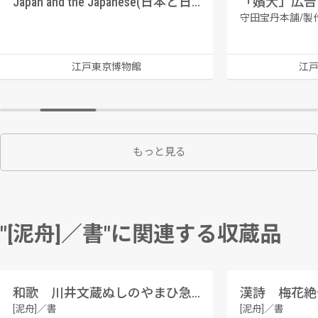
Japan and the Japanese(日本と日本人)(Frank Leslie’s Illustrated Newspaper(1860年))
「嬪大」広告
守田宝丹本舗/製
江戸東京博物館
江
もっと見る
"[泥舟]／書"に関連する収蔵品
和歌 川井文蔵ぬしのやまひ急事なりとききて
漢詩 梅花絶
[泥舟]／書
[泥舟]／書