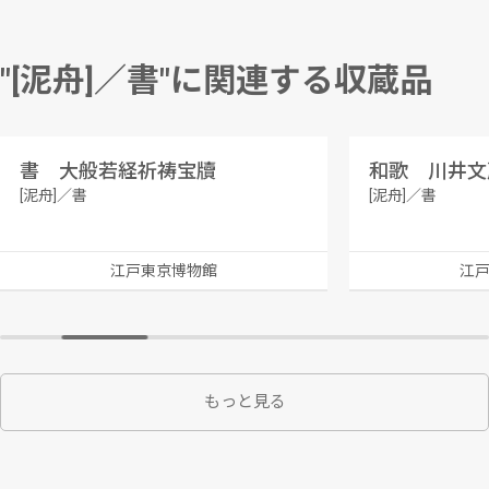
"[泥舟]／書"に関連する収蔵品
書 大般若経祈祷宝牘
[泥舟]／書
[泥舟]／書
江戸東京博物館
江
もっと見る