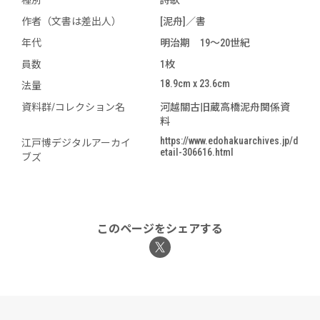
作者（文書は差出人）
[泥舟]／書
年代
明治期 19～20世紀
員数
1枚
18.9cm x 23.6cm
法量
資料群/コレクション名
河越關古旧蔵高橋泥舟関係資
料
https://www.edohakuarchives.jp/d
江戸博デジタルアーカイ
etail-306616.html
ブズ
このページをシェアする