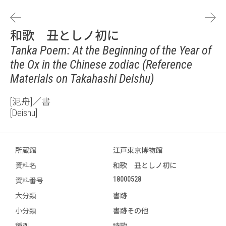
和歌 丑としノ初に
Tanka Poem: At the Beginning of the Year of
the Ox in the Chinese zodiac (Reference
Materials on Takahashi Deishu)
[泥舟]／書
[Deishu]
所蔵館
江戸東京博物館
資料名
和歌 丑としノ初に
18000528
資料番号
大分類
書跡
小分類
書跡その他
種別
詩歌