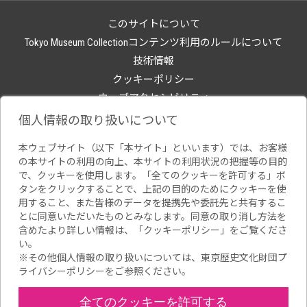
このサイトについて
Tokyo Museum Collectionコンテンツ利用のルールについて
技術情報
クッキーポリシー
ウェブアクセシビリティ
関連サイト
個人情報の取り扱いについて
本ウェブサイト（以下「本サイト」といいます）では、お客様
の本サイトの利用の向上、本サイトの利用状況の把握等の目的
で、クッキーを使用します。「全てのクッキーを許可する」ボ
タンをクリックすることで、上記の目的のためにクッキーを使
用すること、また皆様のデータを提携先や委託先と共有するこ
とに同意いただいたものとみなします。同意の取り消し方法を
含めたより詳しい情報は、「
クッキーポリシー
」をご覧くださ
い。
※その他個人情報の取り扱いについては、
東京歴史文化財団プ
ライバシーポリシー
をご参照ください。
全てのクッキーを許可する
Copyright(C) Tokyo Metropolitan Foundation for History and Culture.All