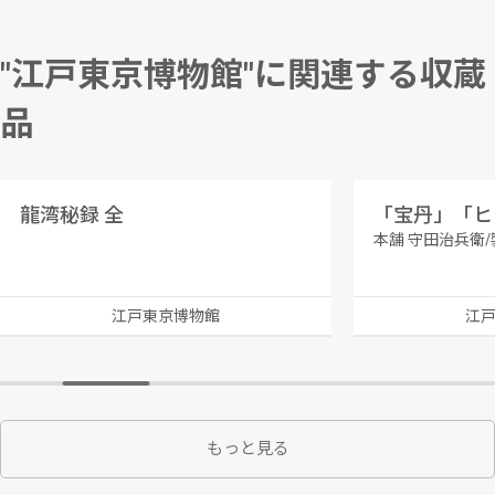
"江戸東京博物館"に関連する収蔵
品
龍湾秘録 全
「宝丹」「ヒ
本舗 守田治兵衛/
江戸東京博物館
江
もっと見る