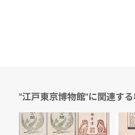
"江戸東京博物館"に関連す
満蒙開拓青少年義勇軍 激励袋募集報告書
明治神宮絵葉書 袋
「立効
宝丹総舗