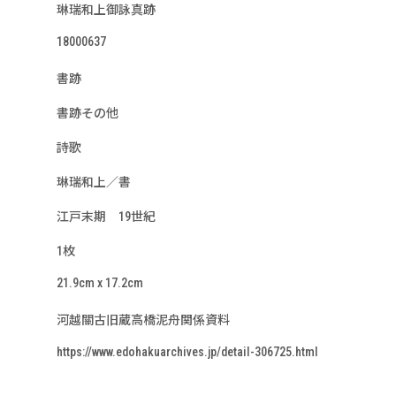
琳瑞和上御詠真跡
18000637
書跡
書跡その他
詩歌
琳瑞和上／書
江戸末期 19世紀
1枚
21.9cm x 17.2cm
河越關古旧蔵高橋泥舟関係資料
https://www.edohakuarchives.jp/detail-306725.html