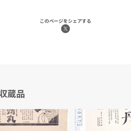
このページをシェアする
る収蔵品
丸」広告
「宝丹」広告
 守田治兵衛/製作
本舗 守田治兵衛/製作