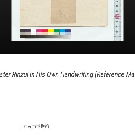
ter Rinzui in His Own Handwriting (Reference Ma
江戸東京博物館