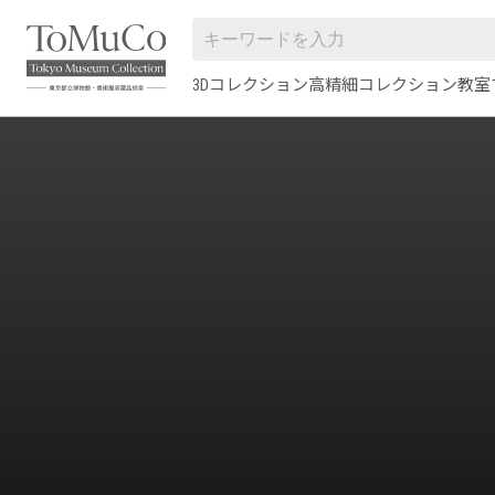
3Dコレクション
高精細コレクション
教室