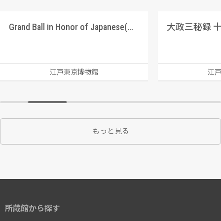
Grand Ball in Honor of Japanese(日本人を迎えて大舞踏会)(Frank Leslie’s Illustrated
大政三秘録 
江戸東京博物館
江
もっと見る
所蔵館から探す