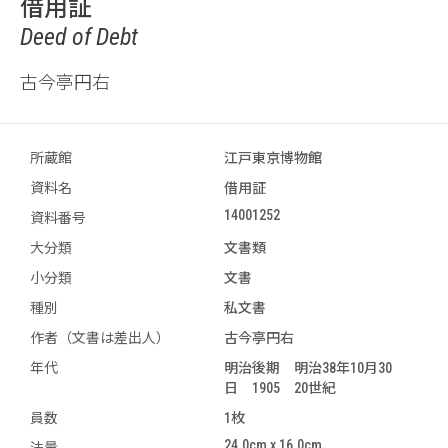
借用証
Deed of Debt
古今亭円右
所蔵館
江戸東京博物館
資料名
借用証
14001252
資料番号
大分類
文書類
小分類
文書
種別
私文書
作者（文書は差出人）
古今亭円右
年代
明治後期 明治38年10月30
日 1905 20世紀
員数
1枚
24.0cm x 16.0cm