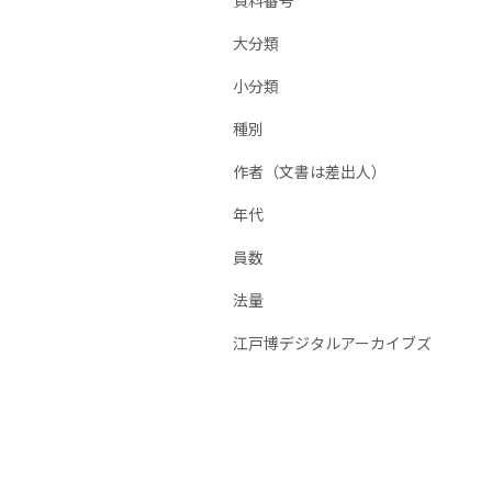
資料番号
大分類
小分類
種別
作者（文書は差出人）
年代
員数
法量
江戸博デジタルアーカイブズ