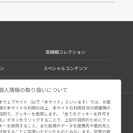
高精細コレクション
ン
スペシャルコンテンツ
個人情報の取り扱いについて
本ウェブサイト（以下「本サイト」といいます）では、お客
シー
様の本サイトの利用の向上、本サイトの利用状況の把握等の
ウェブアクセシビリティ
関連サイト
目的で、クッキーを使用します。「全てのクッキーを許可す
る」ボタンをクリックすることで、上記の目的のためにクッ
キーを使用すること、また皆様のデータを提携先や委託先と
共有することに同意いただいたものとみなします。同意の取