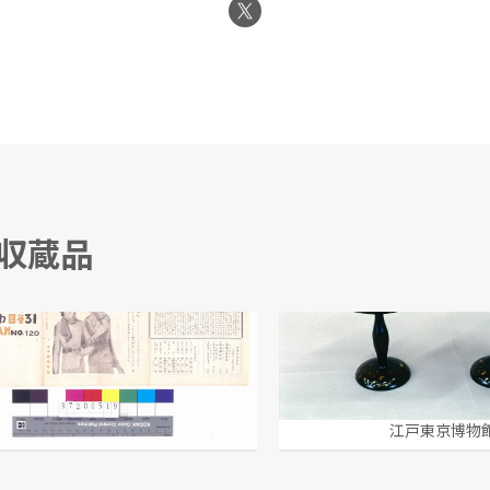
る収蔵品
ムーラン・ルージュ 第120回公演番組
牡丹唐草蒔絵 高坏 雛
/編
江戸東京博物館
江戸東京博物