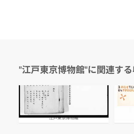
"江戸東京博物館"に関連す
第四巻 司法権ノ編制
越野賢二
江戸東京博物館