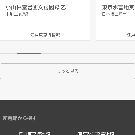
小山林堂書画文房図録 乙
市川三亥/編
日本橋三新堂
江戸東京博物館
江
もっと見る
所蔵館から探す
江戸東京博物館
東京都写真美術館