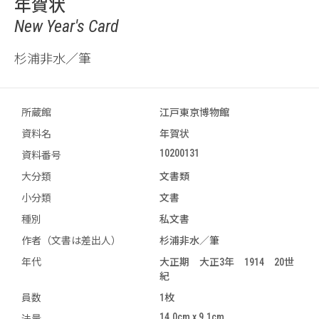
年賀状
New Year's Card
杉浦非水／筆
所蔵館
江戸東京博物館
資料名
年賀状
10200131
資料番号
大分類
文書類
小分類
文書
種別
私文書
作者（文書は差出人）
杉浦非水／筆
年代
大正期 大正3年 1914 20世
紀
員数
1枚
14.0cm x 9.1cm