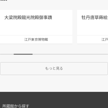
大梁院殿龍光院殿御事蹟
牡丹唐草蒔絵
江戸東京博物館
江
もっと見る
所蔵館から探す