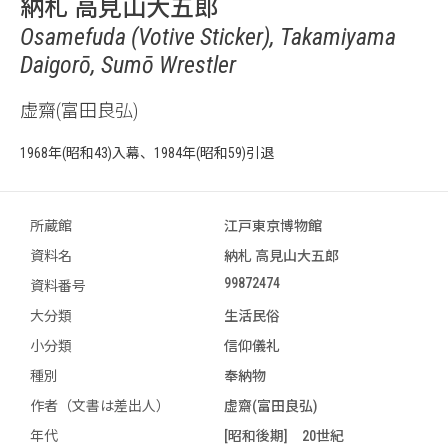
納札 高見山大五郎
Osamefuda (Votive Sticker), Takamiyama
Daigorō, Sumō Wrestler
虚齋(富田良弘)
1968年(昭和43)入幕、1984年(昭和59)引退
所蔵館
江戸東京博物館
資料名
納札 高見山大五郎
99872474
資料番号
大分類
生活民俗
小分類
信仰儀礼
種別
奉納物
作者（文書は差出人）
虚齋(富田良弘)
年代
[昭和後期] 20世紀