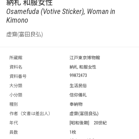
納札 和服女性
Osamefuda (Votive Sticker), Woman in
Kimono
虚齋(富田良弘)
所蔵館
江戸東京博物館
資料名
納札 和服女性
99872473
資料番号
大分類
生活民俗
小分類
信仰儀礼
種別
奉納物
作者（文書は差出人）
虚齋(富田良弘)
年代
[昭和後期] 20世紀
員数
1枚