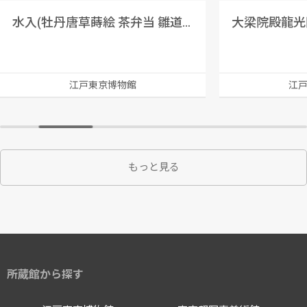
水入(牡丹唐草蒔絵 茶弁当 雛道具)
大梁院殿龍光
江戸東京博物館
江
もっと見る
所蔵館から探す