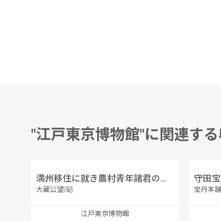
"江戸東京博物館"に関連す
満州移住に就き農村青年諸君の奮起を促す
守田宝
大蔵公望/記
宝丹本舗
江戸東京博物館