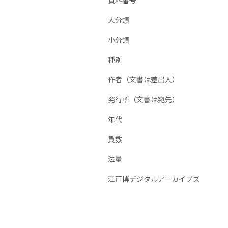
資料番号
大分類
小分類
種別
作者（文書は差出人）
発行所（文書は宛先）
年代
員数
法量
江戸博デジタルアーカイブズ