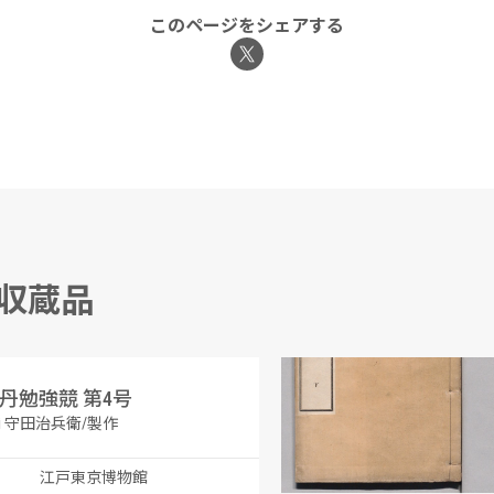
このページをシェアする
る収蔵品
丹勉強競 第4号
采覧異言 下
 守田治兵衛/製作
新井白石/著 大槻文彦/校
江戸東京博物館
江戸東京博物