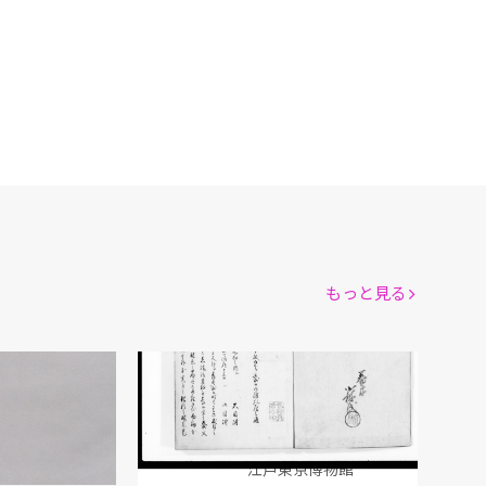
もっと見る
服忌例集 巻之一
館
江戸東京博物館