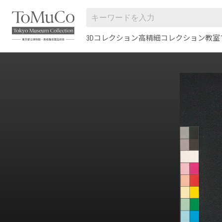
3Dコレクション
高精細コレクション
教室