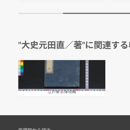
"大史元田直／著"に関連す
東京土産
大史元田直/著
江戸東京博物館