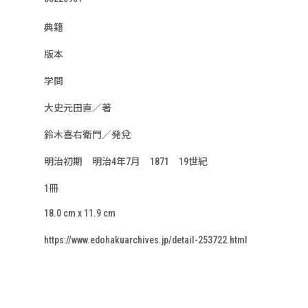
典籍
版本
学問
大史元田直／著
鈴木喜右衛門／発兌
明治初期 明治4年7月 1871 19世紀
1冊
18.0 cm x 11.9 cm
https://www.edohakuarchives.jp/detail-253722.html