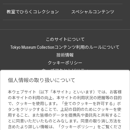
教室でひらくコレクション
スペシャルコンテンツ
このサイトについて
Tokyo Museum Collectionコンテンツ利用のルールについて
技術情報
クッキーポリシー
ウェブアクセシビリティ
関連サイト
個人情報の取り扱いについて
本ウェブサイト（以下「本サイト」といいます）では、お客様
の本サイトの利用の向上、本サイトの利用状況の把握等の目的
で、クッキーを使用します。「全てのクッキーを許可する」ボ
タンをクリックすることで、上記の目的のためにクッキーを使
用すること、また皆様のデータを提携先や委託先と共有するこ
とに同意いただいたものとみなします。同意の取り消し方法を
含めたより詳しい情報は、「
クッキーポリシー
」をご覧くださ