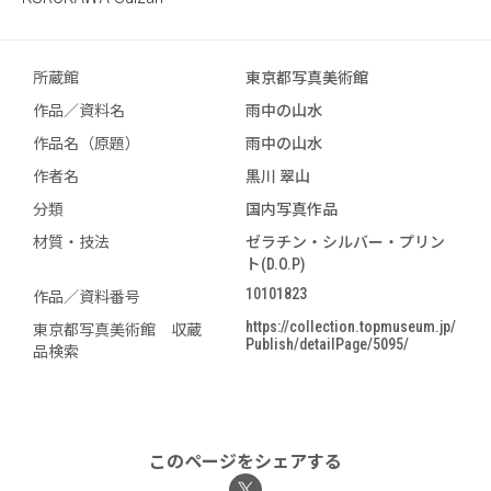
所蔵館
東京都写真美術館
作品／資料名
雨中の山水
作品名（原題）
雨中の山水
作者名
黒川 翠山
分類
国内写真作品
材質・技法
ゼラチン・シルバー・プリン
ト(D.O.P)
10101823
作品／資料番号
https://collection.topmuseum.jp/
東京都写真美術館 収蔵
Publish/detailPage/5095/
品検索
このページをシェアする