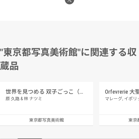
"東京都写真美術館"に関連する収
蔵品
世界を見つめる 双子ごっこ（ねいろ＆そら）
原 久路 & 林 ナツミ
マレーグ, イポリ
東京都写真美術館
東京