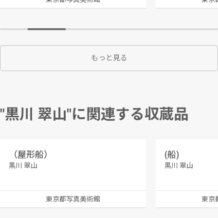
もっと見る
"黒川 翠山"に関連する収蔵品
（屋形船）
(船)
黒川 翠山
黒川 翠山
東京都写真美術館
東京