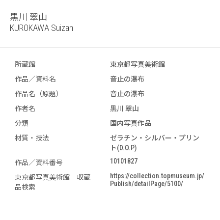
黒川 翠山
KUROKAWA Suizan
所蔵館
東京都写真美術館
作品／資料名
音止の瀑布
作品名（原題）
音止の瀑布
作者名
黒川 翠山
分類
国内写真作品
材質・技法
ゼラチン・シルバー・プリン
ト(D.O.P)
10101827
作品／資料番号
https://collection.topmuseum.jp/
東京都写真美術館 収蔵
Publish/detailPage/5100/
品検索