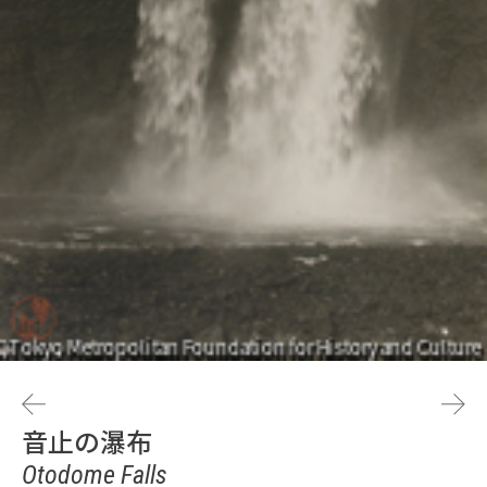
音止の瀑布
Otodome Falls