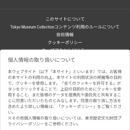
このサイトについて
Tokyo Museum Collectionコンテンツ利用のルールについて
技術情報
クッキーポリシー
ウェブアクセシビリティ
関連サイト
個人情報の取り扱いについて
本ウェブサイト（以下「本サイト」といいます）では、お客様
の本サイトの利用の向上、本サイトの利用状況の把握等の目的
で、クッキーを使用します。「全てのクッキーを許可する」ボ
タンをクリックすることで、上記の目的のためにクッキーを使
用すること、また皆様のデータを提携先や委託先と共有するこ
とに同意いただいたものとみなします。同意の取り消し方法を
含めたより詳しい情報は、「
クッキーポリシー
」をご覧くださ
い。
※その他個人情報の取り扱いについては、
東京歴史文化財団プ
ライバシーポリシー
をご参照ください。