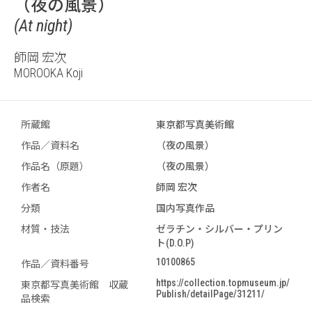
（夜の風景）
(At night)
師岡 宏次
MOROOKA Koji
所蔵館
東京都写真美術館
作品／資料名
（夜の風景）
作品名（原題）
（夜の風景）
作者名
師岡 宏次
分類
国内写真作品
材質・技法
ゼラチン・シルバー・プリン
ト(D.O.P)
10100865
作品／資料番号
https://collection.topmuseum.jp/
東京都写真美術館 収蔵
Publish/detailPage/31211/
品検索