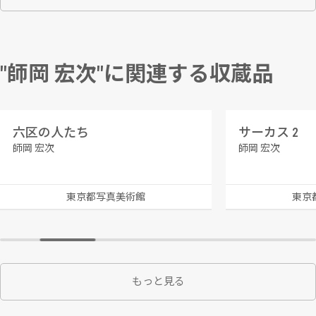
"師岡 宏次"に関連する収蔵品
六区の人たち
サーカス 2
師岡 宏次
師岡 宏次
東京都写真美術館
東京
もっと見る