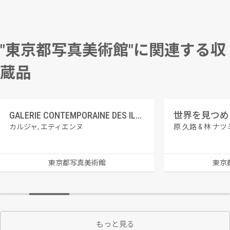
"東京都写真美術館"に関連する収
蔵品
GALERIE CONTEMPORAINE DES ILLUSTRATIONS FRANCAISES 4 シャルル・ボードレール
世界を見つめる 
カルジャ, エティエンヌ
原 久路 & 林 ナツ
東京都写真美術館
東京
もっと見る