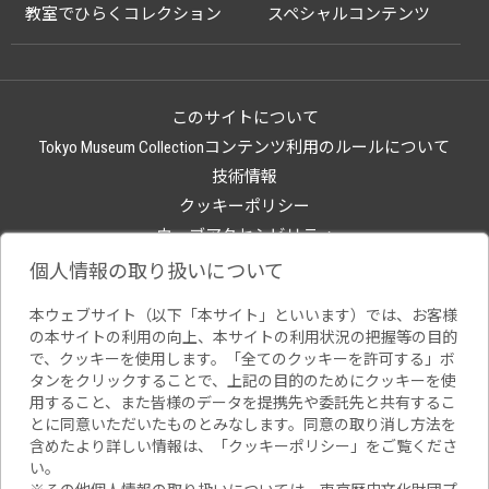
教室でひらくコレクション
スペシャルコンテンツ
このサイトについて
Tokyo Museum Collectionコンテンツ利用のルールについて
技術情報
クッキーポリシー
ウェブアクセシビリティ
関連サイト
個人情報の取り扱いについて
本ウェブサイト（以下「本サイト」といいます）では、お客様
の本サイトの利用の向上、本サイトの利用状況の把握等の目的
で、クッキーを使用します。「全てのクッキーを許可する」ボ
タンをクリックすることで、上記の目的のためにクッキーを使
用すること、また皆様のデータを提携先や委託先と共有するこ
とに同意いただいたものとみなします。同意の取り消し方法を
含めたより詳しい情報は、「
クッキーポリシー
」をご覧くださ
い。