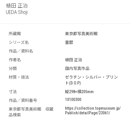
植田 正治
UEDA Shoji
所蔵館
東京都写真美術館
シリーズ名
童暦
作品／資料名
作者名
植田 正治
分類
国内写真作品
材質・技法
ゼラチン・シルバー・プリン
ト(D.O.P)
寸法
縦298×横205mm
10100300
作品／資料番号
https://collection.topmuseum.jp/
東京都写真美術館 収蔵
Publish/detailPage/23061/
品検索