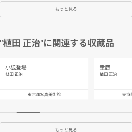
もっと見る
"植田 正治"に関連する収蔵品
小狐登場
童暦
植田 正治
植田 正治
東京都写真美術館
東京
もっと見る