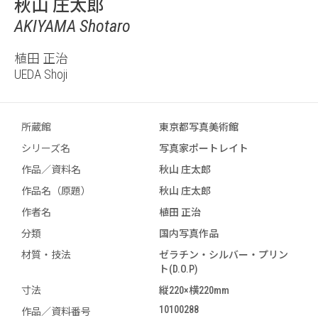
秋山 庄太郎
AKIYAMA Shotaro
植田 正治
UEDA Shoji
所蔵館
東京都写真美術館
シリーズ名
写真家ポートレイト
作品／資料名
秋山 庄太郎
作品名（原題）
秋山 庄太郎
作者名
植田 正治
分類
国内写真作品
材質・技法
ゼラチン・シルバー・プリン
ト(D.O.P)
寸法
縦220×横220mm
10100288
作品／資料番号