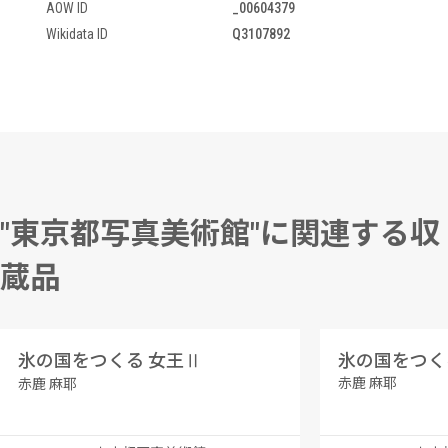
AOW ID
_00604379
Wikidata ID
Q3107892
"東京都写真美術館"に関連する収
蔵品
氷の国をつくる 女王Ⅱ
氷の国をつく
赤鹿 麻耶
赤鹿 麻耶