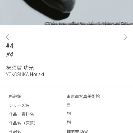
#4
#4
横須賀 功光
YOKOSUKA Noriaki
所蔵館
東京都写真美術館
シリーズ名
亜
#4
作品／資料名
#4
作品名（原題）
作者名
横須賀 功光