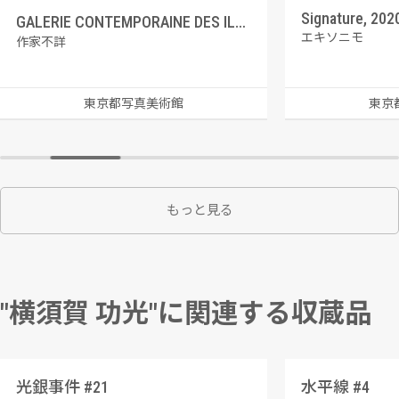
Signature, 202
GALERIE CONTEMPORAINE DES ILLUSTRATIONS FRANCAISES 8 ジャン・ベナー、泉に向かう少女たち
エキソニモ
作家不詳
東京都写真美術館
東京
もっと見る
"横須賀 功光"に関連する収蔵品
光銀事件 #21
水平線 #4