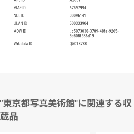
APJ ID
A2051
VIAF ID
67597994
NDL ID
00096141
ULAN ID
500333904
AOW ID
_c5073038-3789-48fa-9265-
8c808f356d19
Wikidata ID
Q5018788
"東京都写真美術館"に関連する収
蔵品