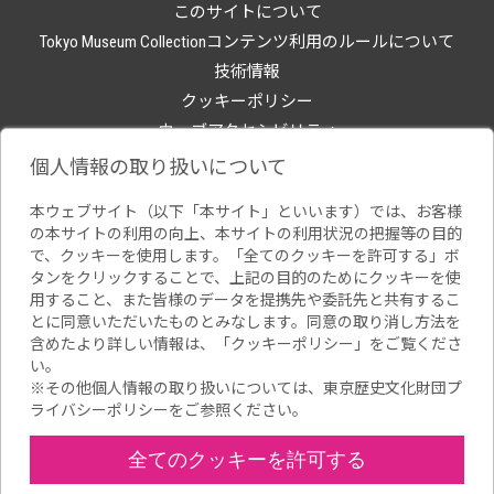
このサイトについて
Tokyo Museum Collectionコンテンツ利用のルールについて
技術情報
クッキーポリシー
ウェブアクセシビリティ
関連サイト
個人情報の取り扱いについて
本ウェブサイト（以下「本サイト」といいます）では、お客様
の本サイトの利用の向上、本サイトの利用状況の把握等の目的
で、クッキーを使用します。「全てのクッキーを許可する」ボ
タンをクリックすることで、上記の目的のためにクッキーを使
用すること、また皆様のデータを提携先や委託先と共有するこ
とに同意いただいたものとみなします。同意の取り消し方法を
含めたより詳しい情報は、「
クッキーポリシー
」をご覧くださ
い。
※その他個人情報の取り扱いについては、
東京歴史文化財団プ
ライバシーポリシー
をご参照ください。
全てのクッキーを許可する
Copyright(C) Tokyo Metropolitan Foundation for History and Culture.All
rights reserved.