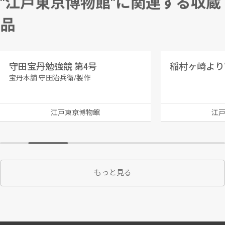
"江戸東京博物館"に関連する収蔵
品
守田宝丹勉強競 第4号
宝丹本舗 守田治兵衛/製作
江戸東京博物館
江
もっと見る