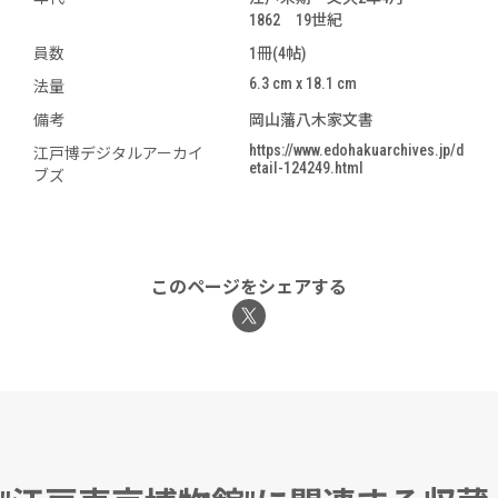
1862 19世紀
員数
1冊(4帖)
6.3 cm x 18.1 cm
法量
備考
岡山藩八木家文書
https://www.edohakuarchives.jp/d
江戸博デジタルアーカイ
etail-124249.html
ブズ
このページをシェアする