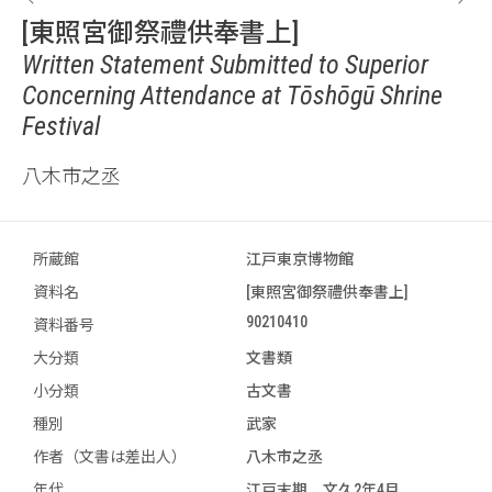
[東照宮御祭禮供奉書上]
Written Statement Submitted to Superior
Concerning Attendance at Tōshōgū Shrine
Festival
八木市之丞
所蔵館
江戸東京博物館
資料名
[東照宮御祭禮供奉書上]
90210410
資料番号
大分類
文書類
小分類
古文書
種別
武家
作者（文書は差出人）
八木市之丞
年代
江戸末期 文久2年4月