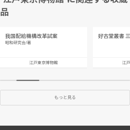
品
我国配給機構改革試案
好古堂叢書 
昭和研究会/著
江戸東京博物館
江
もっと見る