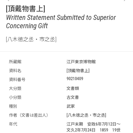
[頂戴物書上]
Written Statement Submitted to Superior
Concerning Gift
[八木徳之丞・市之丞]
所蔵館
江戸東京博物館
資料名
[頂戴物書上]
90210409
資料番号
大分類
文書類
小分類
古文書
種別
武家
作者（文書は差出人）
[八木徳之丞・市之丞]
年代
江戸末期 安政6年7月12日～
文久2年7月24日 1859 19世