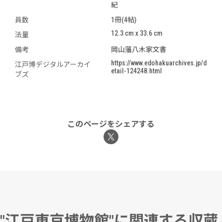
紀
員数
1冊(4帖)
12.3 cm x 33.6 cm
法量
備考
岡山藩八木家文書
https://www.edohakuarchives.jp/d
江戸博デジタルアーカイ
etail-124248.html
ブズ
このページをシェアする
"江戸東京博物館"に関連する収蔵