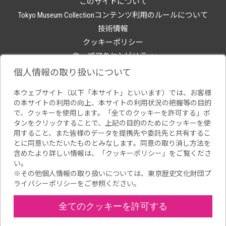
このサイトについて
Tokyo Museum Collectionコンテンツ利用のルールについて
技術情報
クッキーポリシー
ウェブアクセシビリティ
関連サイト
個人情報の取り扱いについて
本ウェブサイト（以下「本サイト」といいます）では、お客様
の本サイトの利用の向上、本サイトの利用状況の把握等の目的
で、クッキーを使用します。「全てのクッキーを許可する」ボ
タンをクリックすることで、上記の目的のためにクッキーを使
用すること、また皆様のデータを提携先や委託先と共有するこ
とに同意いただいたものとみなします。同意の取り消し方法を
含めたより詳しい情報は、「
クッキーポリシー
」をご覧くださ
い。
※その他個人情報の取り扱いについては、
東京歴史文化財団プ
ライバシーポリシー
をご参照ください。
全てのクッキーを許可する
Copyright(C) Tokyo Metropolitan Foundation for History and Culture.All
rights reserved.