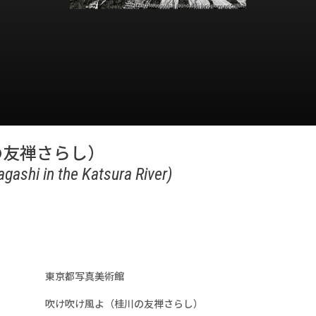
の友禅さらし）
ashi in the Katsura River)
東京都写真美術館
吹け吹け風よ（桂川の友禅さらし）