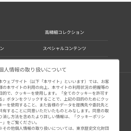
高精細コレクション
ン
スペシャルコンテンツ
個人情報の取り扱いについて
本ウェブサイト（以下「本サイト」といいます）では、お客
シー
様の本サイトの利用の向上、本サイトの利用状況の把握等の
ウェブアクセシビリティ
関連サイト
目的で、クッキーを使用します。「全てのクッキーを許可す
る」ボタンをクリックすることで、上記の目的のためにクッ
キーを使用すること、また皆様のデータを提携先や委託先と
共有することに同意いただいたものとみなします。同意の取
り消し方法を含めたより詳しい情報は、「
クッキーポリシ
ー
」をご覧ください。
※その他個人情報の取り扱いについては、
東京歴史文化財団