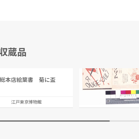
る収蔵品
総本店絵葉書 菊に盃
越野賢二/編
江戸東京博物館
江戸東京博物