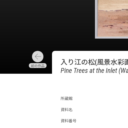
入り江の松(風景水彩画
Pine Trees at the Inlet (
所蔵館
資料名
資料番号