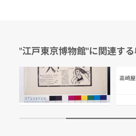
"江戸東京博物館"に関連す
「嬪大」広告
高崎屋
守田宝丹本舗/製作
江戸東京博物館