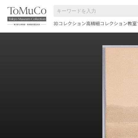
3Dコレクション
高精細コレクション
教室