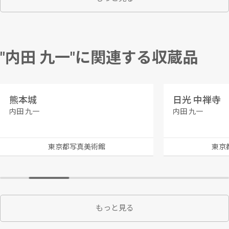
"内田 九一"に関連する収蔵品
熊本城
日光 中禅寺
内田 九一
内田 九一
東京都写真美術館
東京
もっと見る