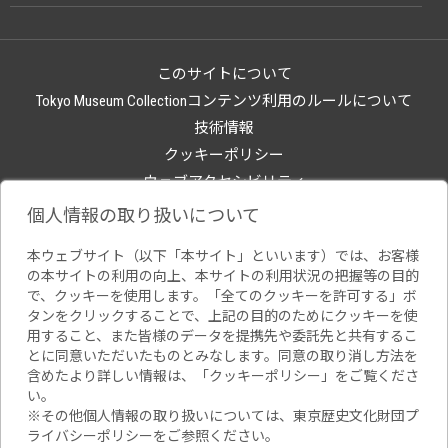
このサイトについて
Tokyo Museum Collectionコンテンツ利用のルールについて
技術情報
クッキーポリシー
ウェブアクセシビリティ
関連サイト
個人情報の取り扱いについて
本ウェブサイト（以下「本サイト」といいます）では、お客様
の本サイトの利用の向上、本サイトの利用状況の把握等の目的
で、クッキーを使用します。「全てのクッキーを許可する」ボ
タンをクリックすることで、上記の目的のためにクッキーを使
用すること、また皆様のデータを提携先や委託先と共有するこ
とに同意いただいたものとみなします。同意の取り消し方法を
含めたより詳しい情報は、「
クッキーポリシー
」をご覧くださ
い。
※その他個人情報の取り扱いについては、
東京歴史文化財団プ
ライバシーポリシー
をご参照ください。