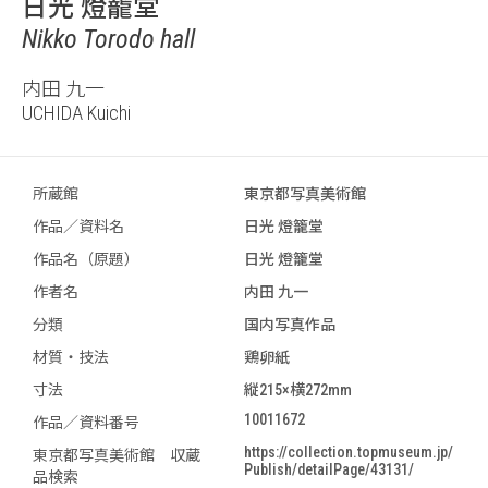
日光 燈籠堂
Nikko Torodo hall
内田 九一
UCHIDA Kuichi
所蔵館
東京都写真美術館
作品／資料名
日光 燈籠堂
作品名（原題）
日光 燈籠堂
作者名
内田 九一
分類
国内写真作品
材質・技法
鶏卵紙
寸法
縦215×横272mm
10011672
作品／資料番号
https://collection.topmuseum.jp/
東京都写真美術館 収蔵
Publish/detailPage/43131/
品検索