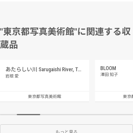
"東京都写真美術館"に関連する収
蔵品
BLOOM
あたらしい川 Sarugaishi River, Toono, Iwate
澤田 知子
岩根 愛
東京都写真美術館
東京
もっと見る