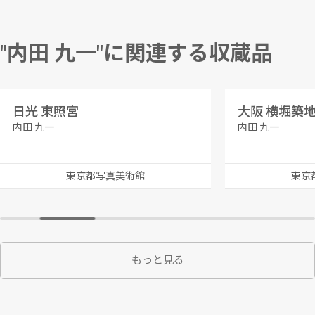
"内田 九一"に関連する収蔵品
日光 東照宮
大阪 横堀築
内田 九一
内田 九一
東京都写真美術館
東京
もっと見る