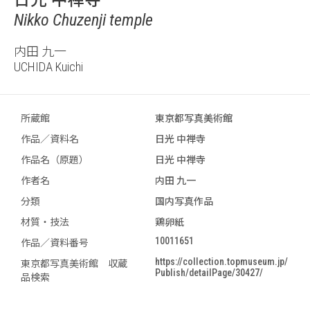
日光 中禅寺
Nikko Chuzenji temple
内田 九一
UCHIDA Kuichi
所蔵館
東京都写真美術館
作品／資料名
日光 中禅寺
作品名（原題）
日光 中禅寺
作者名
内田 九一
分類
国内写真作品
材質・技法
鶏卵紙
10011651
作品／資料番号
https://collection.topmuseum.jp/
東京都写真美術館 収蔵
Publish/detailPage/30427/
品検索