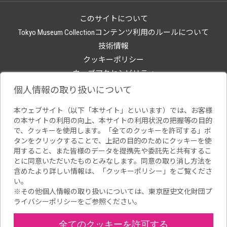
このサイトについて
Tokyo Museum Collectionコンテンツ利用のルールについて
技術情報
クッキーポリシー
ウェブアクセシビリティ
関連サイト
個人情報の取り扱いについて
本ウェブサイト（以下「本サイト」といいます）では、お客様
の本サイトの利用の向上、本サイトの利用状況の把握等の目的
で、クッキーを使用します。「全てのクッキーを許可する」ボ
タンをクリックすることで、上記の目的のためにクッキーを使
用すること、また皆様のデータを提携先や委託先と共有するこ
とに同意いただいたものとみなします。同意の取り消し方法を
含めたより詳しい情報は、「
クッキーポリシー
」をご覧くださ
い。
※その他個人情報の取り扱いについては、
東京歴史文化財団プ
ライバシーポリシー
をご参照ください。
全てのクッキーを許可する
Copyright(C) Tokyo Metropolitan Foundation for History and Culture.All