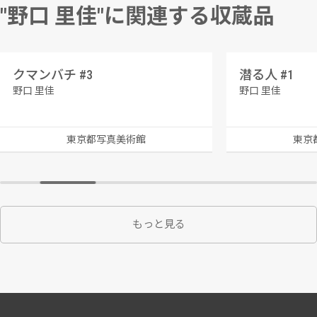
"野口 里佳"に関連する収蔵品
クマンバチ #3
潜る人 #1
野口 里佳
野口 里佳
東京都写真美術館
東京
もっと見る