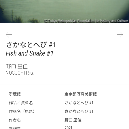
さかなとへび #1
Fish and Snake #1
野口 里佳
NOGUCHI Rika
所蔵館
東京都写真美術館
作品／資料名
さかなとへび #1
作品名（原題）
さかなとへび #1
作者名
野口 里佳
2021
制作年