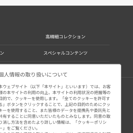
高精細コレクション
ン
スペシャルコンテンツ
個人情報の取り扱いについて
本ウェブサイト（以下「本サイト」といいます）では、お客
シー
様の本サイトの利用の向上、本サイトの利用状況の把握等の
ウェブアクセシビリティ
関連サイト
目的で、クッキーを使用します。「全てのクッキーを許可す
る」ボタンをクリックすることで、上記の目的のためにクッ
キーを使用すること、また皆様のデータを提携先や委託先と
共有することに同意いただいたものとみなします。同意の取
り消し方法を含めたより詳しい情報は、「
クッキーポリシ
ー
」をご覧ください。