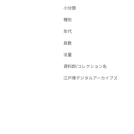
小分類
種別
年代
員数
法量
資料群/コレクション名
江戸博デジタルアーカイブズ