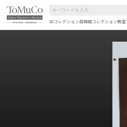
3Dコレクション
高精細コレクション
教室