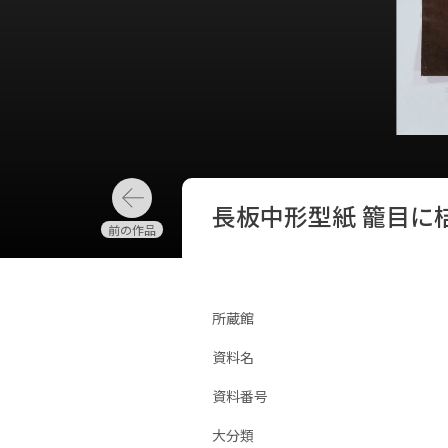
長板中形型紙 籠目に
所蔵館
資料名
資料番号
大分類