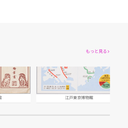
もっと見る
日露・世界大戦・支那事変戦線比較図(昭和十四年春)
館
江戸東京博物館