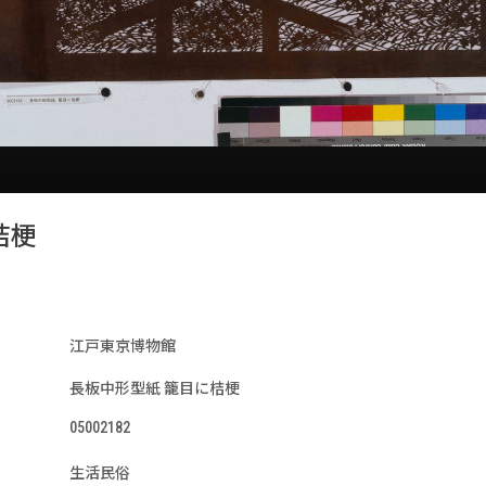
桔梗
江戸東京博物館
長板中形型紙 籠目に桔梗
05002182
生活民俗