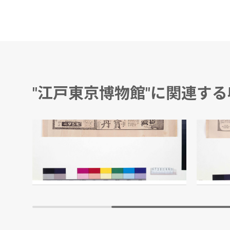
"江戸東京博物館"に関連す
「宝丹」「ヒンター」広告
「守妙
本舗 守田治兵衛/製作
宝丹本舗
江戸東京博物館