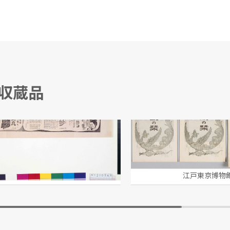
る収蔵品
」「立効丸」広告
明治神宮絵葉書 袋
 守田治兵衛/製作
江戸東京博物館
江戸東京博物