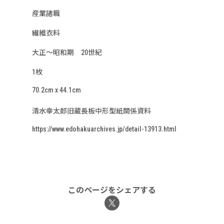
産業諸職
繊維衣料
大正～昭和期 20世紀
1枚
70.2cm x 44.1cm
清水幸太郎旧蔵長板中形型紙関係資料
https://www.edohakuarchives.jp/detail-13913.html
このページをシェアする