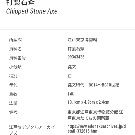
打製石斧
Chipped Stone Axe
所蔵館
江戸東京博物館
資料名
打製石斧
99343438
資料番号
小分類
縄文
種別
石
年代
縄文時代 BC14～BC10世紀
員数
1点
13.1cm x 4.9cm x 2.4cm
法量
備考
東京都江戸東京博物館分館 江
戸東京たてもの園所蔵
https://www.edohakuarchives.jp/d
江戸博デジタルアーカイ
etail-332615.html
ブズ