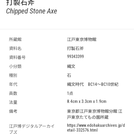
打製石斧
Chipped Stone Axe
所蔵館
江戸東京博物館
資料名
打製石斧
99343399
資料番号
小分類
縄文
種別
石
年代
縄文時代 BC14～BC10世紀
員数
1点
8.4cm x 3.3cm x 1.9cm
法量
備考
東京都江戸東京博物館分館 江
戸東京たてもの園所蔵
https://www.edohakuarchives.jp/d
江戸博デジタルアーカイ
etail-332576.html
ブズ