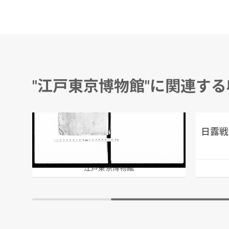
"江戸東京博物館"に関連す
ムーラン・ルージュ 第284回公演番組
扱操便覧
江戸東京博物館