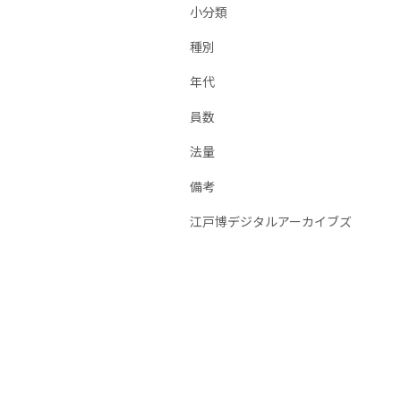
小分類
種別
年代
員数
法量
備考
江戸博デジタルアーカイブズ