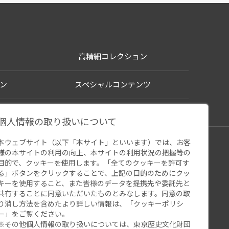
高精細コレクション
ン
スペシャルコンテンツ
個人情報の取り扱いについて
本ウェブサイト（以下「本サイト」といいます）では、お客
シー
様の本サイトの利用の向上、本サイトの利用状況の把握等の
ウェブアクセシビリティ
関連サイト
目的で、クッキーを使用します。「全てのクッキーを許可す
る」ボタンをクリックすることで、上記の目的のためにクッ
キーを使用すること、また皆様のデータを提携先や委託先と
共有することに同意いただいたものとみなします。同意の取
り消し方法を含めたより詳しい情報は、「
クッキーポリシ
ー
」をご覧ください。
※その他個人情報の取り扱いについては、
東京歴史文化財団