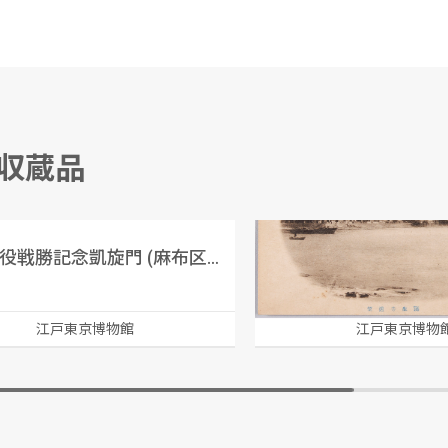
る収蔵品
日露戦役戦勝記念凱旋門 (麻布区坂町)
房州小湊絵葉書
江戸東京博物館
江戸東京博物