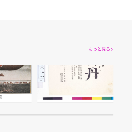
もっと見る
「宝丹」広告
本舗 守田治兵衛/製作
館
江戸東京博物館