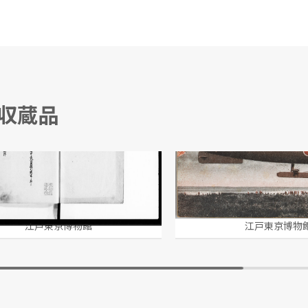
る収蔵品
軍用飛行機絵葉書
霞ヶ浦飛行場/撮影
江戸東京博物館
江戸東京博物