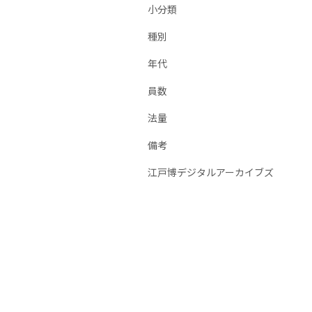
小分類
種別
年代
員数
法量
備考
江戸博デジタルアーカイブズ