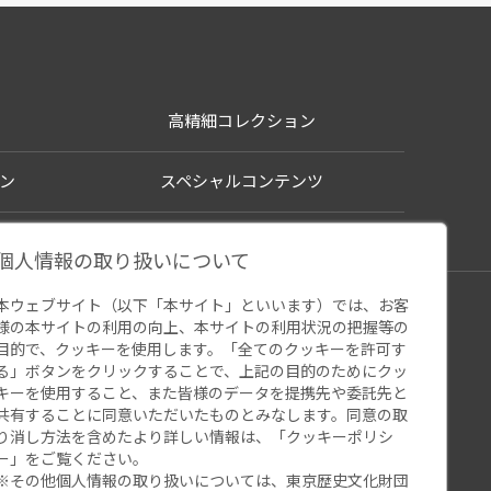
高精細コレクション
ン
スペシャルコンテンツ
個人情報の取り扱いについて
本ウェブサイト（以下「本サイト」といいます）では、お客
シー
様の本サイトの利用の向上、本サイトの利用状況の把握等の
ウェブアクセシビリティ
関連サイト
目的で、クッキーを使用します。「全てのクッキーを許可す
る」ボタンをクリックすることで、上記の目的のためにクッ
キーを使用すること、また皆様のデータを提携先や委託先と
共有することに同意いただいたものとみなします。同意の取
り消し方法を含めたより詳しい情報は、「
クッキーポリシ
ー
」をご覧ください。
※その他個人情報の取り扱いについては、
東京歴史文化財団