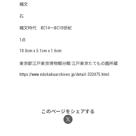
縄文
石
縄文時代 BC14～BC10世紀
1点
10.0cm x 5.1cm x 1.6cm
東京都江戸東京博物館分館 江戸東京たてもの園所蔵
https://www.edohakuarchives.jp/detail-332475.html
このページをシェアする