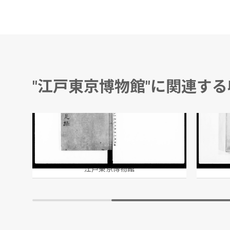
"江戸東京博物館"に関連す
献白布告菅見録
目秘
松堂先生/著
江戸東京博物館