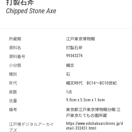
打製石斧
Chipped Stone Axe
所蔵館
江戸東京博物館
資料名
打製石斧
99343274
資料番号
小分類
縄文
種別
石
年代
縄文時代 BC14～BC10世紀
員数
1点
9.0cm x 5.5cm x 1.6cm
法量
備考
東京都江戸東京博物館分館 江
戸東京たてもの園所蔵
https://www.edohakuarchives.jp/d
江戸博デジタルアーカイ
etail-332451.html
ブズ