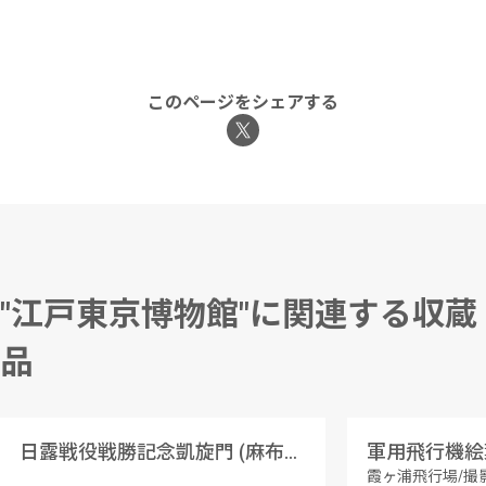
このページをシェアする
"江戸東京博物館"に関連する収蔵
品
日露戦役戦勝記念凱旋門 (麻布区坂町)
軍用飛行機絵
霞ヶ浦飛行場/撮