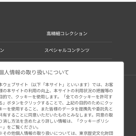
高精細コレクション
ン
スペシャルコンテンツ
個人情報の取り扱いについて
本ウェブサイト（以下「本サイト」といいます）では、お客
シー
様の本サイトの利用の向上、本サイトの利用状況の把握等の
ウェブアクセシビリティ
関連サイト
目的で、クッキーを使用します。「全てのクッキーを許可す
る」ボタンをクリックすることで、上記の目的のためにクッ
キーを使用すること、また皆様のデータを提携先や委託先と
共有することに同意いただいたものとみなします。同意の取
り消し方法を含めたより詳しい情報は、「
クッキーポリシ
ー
」をご覧ください。
※その他個人情報の取り扱いについては、
東京歴史文化財団