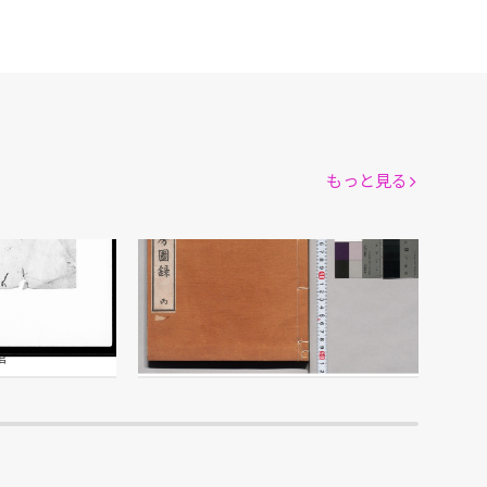
もっと見る
小山林堂書画文房図録 丙
市川三亥/編
館
江戸東京博物館