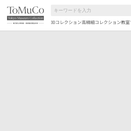
3Dコレクション
高精細コレクション
教室