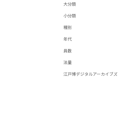
大分類
小分類
種別
年代
員数
法量
江戸博デジタルアーカイブズ