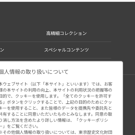
高精細コレクション
ン
スペシャルコンテンツ
個人情報の取り扱いについて
本ウェブサイト（以下「本サイト」といいます）では、お客
シー
様の本サイトの利用の向上、本サイトの利用状況の把握等の
ウェブアクセシビリティ
関連サイト
目的で、クッキーを使用します。「全てのクッキーを許可す
る」ボタンをクリックすることで、上記の目的のためにクッ
キーを使用すること、また皆様のデータを提携先や委託先と
共有することに同意いただいたものとみなします。同意の取
り消し方法を含めたより詳しい情報は、「
クッキーポリシ
ー
」をご覧ください。
※その他個人情報の取り扱いについては、
東京歴史文化財団