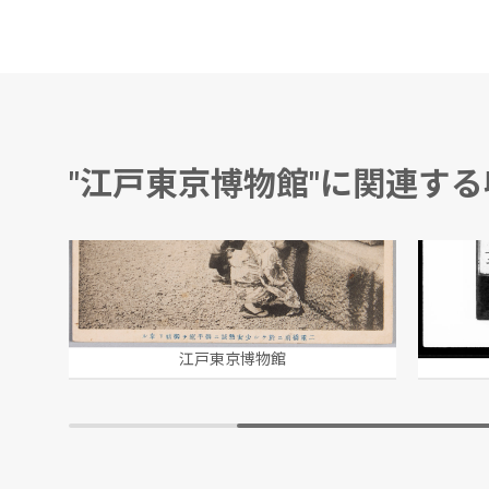
"江戸東京博物館"に関連す
二重橋に於ける少女熱誠に御平愈を御祈り奉る
大政三
江戸東京博物館