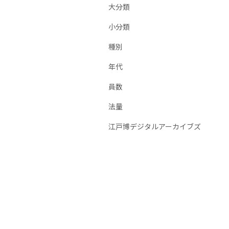
大分類
小分類
種別
年代
員数
法量
江戸博デジタルアーカイブズ