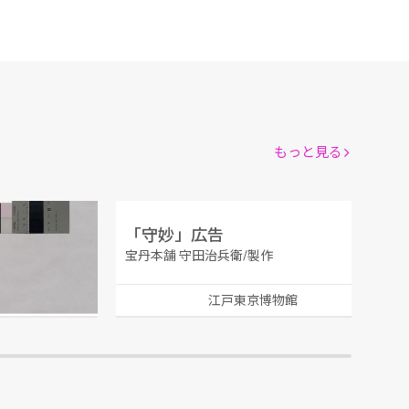
もっと見る
 乙
「守妙」広告
宝丹本舗 守田治兵衛/製作
館
江戸東京博物館