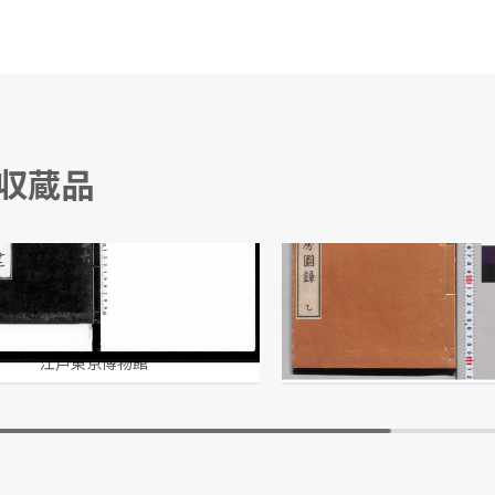
る収蔵品
秘録 十二
小山林堂書画文房図録
市川三亥/編
江戸東京博物館
江戸東京博物