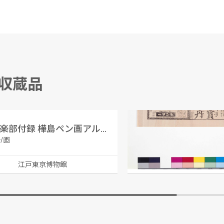
る収蔵品
少年倶楽部付録 樺島ペン画アルバム 7｢支那公園」
「宝丹」「ヒンター」
/画
本舗 守田治兵衛/製作
江戸東京博物館
江戸東京博物