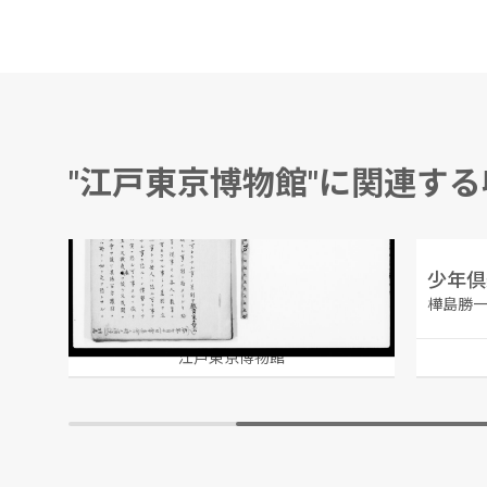
"江戸東京博物館"に関連す
恐ル可キ事ト恐ル可カラサル事ノ差別ヲ教育家ニ望ム
樺島勝一
江戸東京博物館