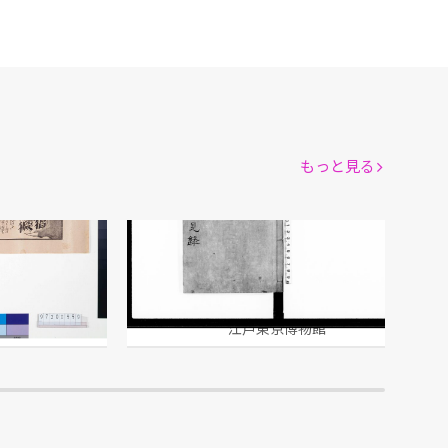
もっと見る
広告
献白布告菅見録
松堂先生/著
館
江戸東京博物館