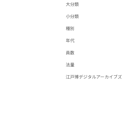
大分類
小分類
種別
年代
員数
法量
江戸博デジタルアーカイブズ