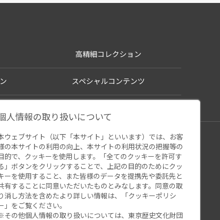
高精細コレクション
ン
スペシャルコンテンツ
個人情報の取り扱いについて
本ウェブサイト（以下「本サイト」といいます）では、お客
シー
様の本サイトの利用の向上、本サイトの利用状況の把握等の
ウェブアクセシビリティ
関連サイト
目的で、クッキーを使用します。「全てのクッキーを許可す
る」ボタンをクリックすることで、上記の目的のためにクッ
キーを使用すること、また皆様のデータを提携先や委託先と
共有することに同意いただいたものとみなします。同意の取
り消し方法を含めたより詳しい情報は、「
クッキーポリシ
ー
」をご覧ください。
※その他個人情報の取り扱いについては、
東京歴史文化財団