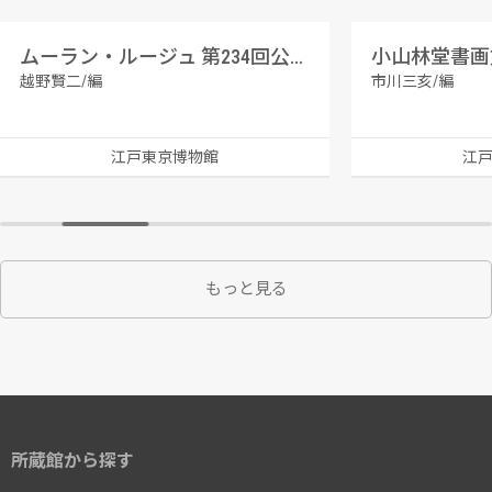
ムーラン・ルージュ 第234回公演番組
小山林堂書画
越野賢二/編
市川三亥/編
江戸東京博物館
江
もっと見る
所蔵館から探す