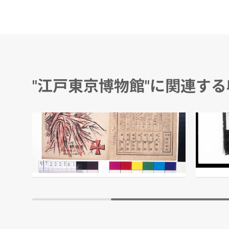
"江戸東京博物館"に関連す
ムーラン・ルージュ 第49回公演番組
公肝録
越野賢二/編
石川鉄蔵
江戸東京博物館