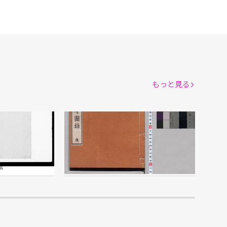
もっと見る
小山林堂書画文房図録 庚
市川三亥/編
館
江戸東京博物館