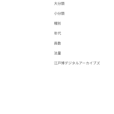
大分類
小分類
種別
年代
員数
法量
江戸博デジタルアーカイブズ