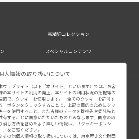
高精細コレクション
ン
スペシャルコンテンツ
個人情報の取り扱いについて
本ウェブサイト（以下「本サイト」といいます）では、お客
シー
様の本サイトの利用の向上、本サイトの利用状況の把握等の
ウェブアクセシビリティ
関連サイト
目的で、クッキーを使用します。「全てのクッキーを許可す
る」ボタンをクリックすることで、上記の目的のためにクッ
キーを使用すること、また皆様のデータを提携先や委託先と
共有することに同意いただいたものとみなします。同意の取
り消し方法を含めたより詳しい情報は、「
クッキーポリシ
ー
」をご覧ください。
※その他個人情報の取り扱いについては、
東京歴史文化財団