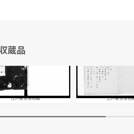
る収蔵品
 全
佛蘭西法律書商法目次
/写
江戸東京博物館
江戸東京博物