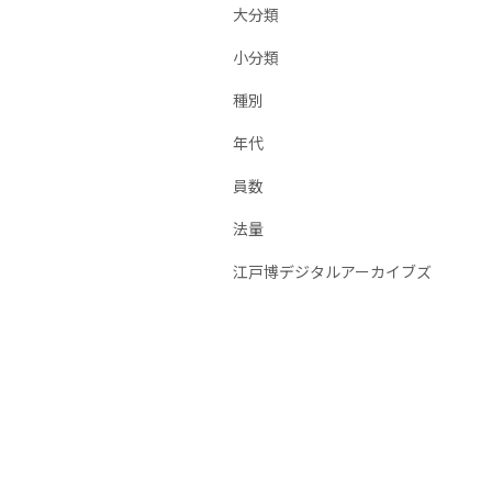
大分類
小分類
種別
年代
員数
法量
江戸博デジタルアーカイブズ