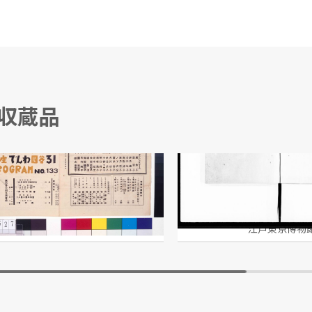
る収蔵品
ムーラン・ルージュ 第133回公演番組
公裁秘鑑録
/編
江戸東京博物館
江戸東京博物