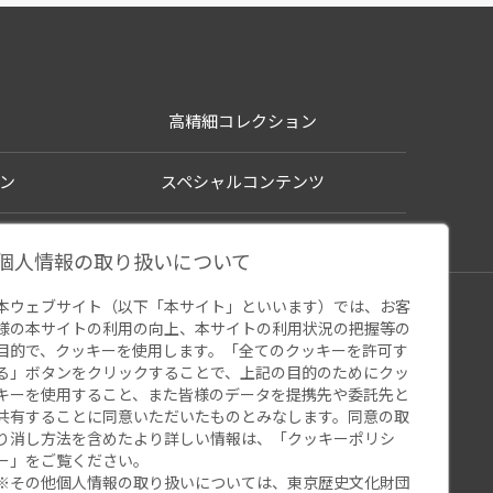
高精細コレクション
ン
スペシャルコンテンツ
個人情報の取り扱いについて
本ウェブサイト（以下「本サイト」といいます）では、お客
シー
様の本サイトの利用の向上、本サイトの利用状況の把握等の
ウェブアクセシビリティ
関連サイト
目的で、クッキーを使用します。「全てのクッキーを許可す
る」ボタンをクリックすることで、上記の目的のためにクッ
キーを使用すること、また皆様のデータを提携先や委託先と
共有することに同意いただいたものとみなします。同意の取
り消し方法を含めたより詳しい情報は、「
クッキーポリシ
ー
」をご覧ください。
※その他個人情報の取り扱いについては、
東京歴史文化財団