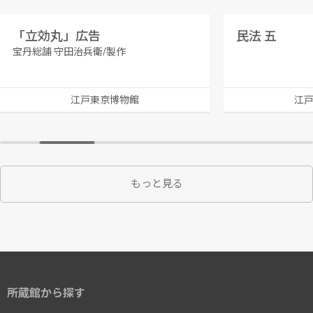
「立効丸」広告
民法 五
宝丹総舗 守田治兵衛/製作
江戸東京博物館
江
もっと見る
所蔵館から探す