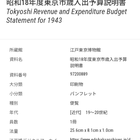
昭和18年度東京市歳入出予算説明書
Tokyoshi Revenue and Expenditure Budget
Statement for 1943
所蔵館
江戸東京博物館
資料名
昭和18年度東京市歳入出予算
説明書
97200889
資料番号
大分類
印刷物
小分類
パンフレット
種別
便覧
年代
[近代] 19～20世紀
員数
1冊
25.6cm x 8.1cm x 1.0cm
法量
https://www.edohakuarchives.jp/d