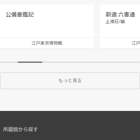
公儀要鑑記
新選 六書通
土橋荘/編
江戸東京博物館
江
もっと見る
所蔵館から探す