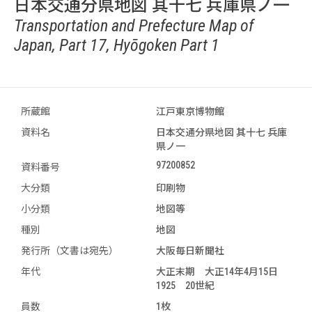
日本交通分県地図 其十七 兵庫県ノ一
Transportation and Prefecture Map of
Japan, Part 17, Hyōgoken Part 1
所蔵館
江戸東京博物館
資料名
日本交通分県地図 其十七 兵庫
県ノ一
97200852
資料番号
大分類
印刷物
小分類
地図等
種別
地図
発行所（文書は宛先）
大阪毎日新聞社
年代
大正末期 大正14年4月15日
1925 20世紀
員数
1枚