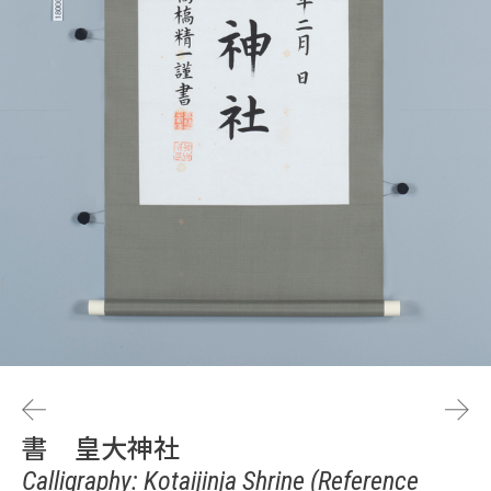
書 皇大神社
Calligraphy: Kotaijinja Shrine (Reference