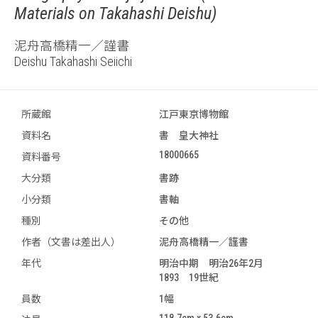
Materials on Takahashi Deishu)
泥舟高橋精一／謹書
Deishu Takahashi Seiichi
所蔵館
江戸東京博物館
資料名
書 皇大神社
18000665
資料番号
大分類
書跡
小分類
書軸
種別
その他
作者（文書は差出人）
泥舟高橋精一／謹書
年代
明治中期 明治26年2月
1893 19世紀
員数
1幅