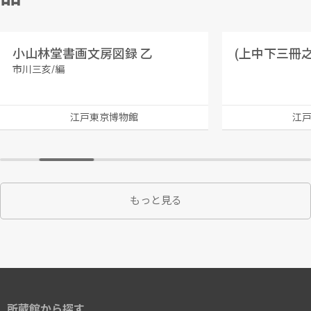
小山林堂書画文房図録 乙
市川三亥/編
江戸東京博物館
江
もっと見る
所蔵館から探す