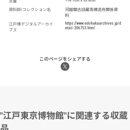
118.7cm x 53.6cm
法量
資料群/コレクション名
河越關古旧蔵高橋泥舟関係資
料
https://www.edohakuarchives.jp/d
江戸博デジタルアーカイ
etail-306753.html
ブズ
このページをシェアする
"江戸東京博物館"に関連する収蔵
品