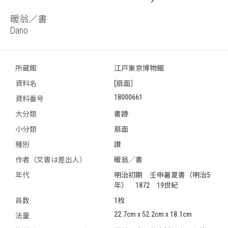
暖翁／書
Dano
所蔵館
江戸東京博物館
資料名
[扇面］
18000661
資料番号
大分類
書跡
小分類
扇面
種別
讃
作者（文書は差出人）
暖翁／書
年代
明治初期 壬申暑夏書（明治5
年） 1872 19世紀
員数
1枚
22.7cm x 52.2cm x 18.1cm
法量