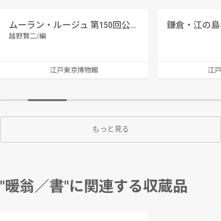
ムーラン・ルージュ 第150回公演番組
鎌倉・江の島
越野賢二/編
江戸東京博物館
江
もっと見る
"暖翁／書"に関連する収蔵品