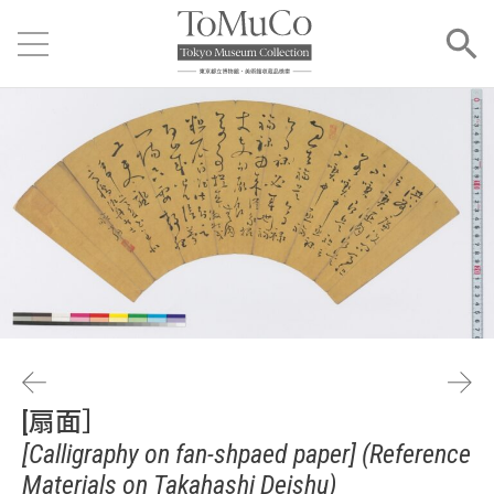
[扇面］
[Calligraphy on fan-shpaed paper] (Reference
Materials on Takahashi Deishu)